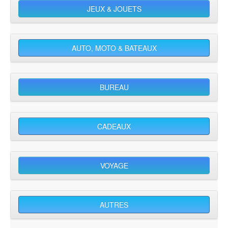
JEUX & JOUETS
AUTO, MOTO & BATEAUX
BUREAU
CADEAUX
VOYAGE
AUTRES