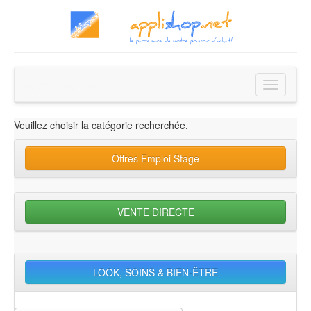
applishop.net
Toggle
navigatio
Veuillez choisir la catégorie recherchée.
Offres Emploi Stage
VENTE DIRECTE
LOOK, SOINS & BIEN-ÊTRE