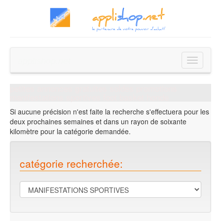
applishop.net
Toggle
navigatio
petites annonces gratuites soldes promotions
manifestations sportives foot basket honde
Si aucune précision n'est faite la recherche s'effectuera pour les
deux prochaines semaines et dans un rayon de soixante
kilomètre pour la catégorie demandée.
catégorie recherchée: