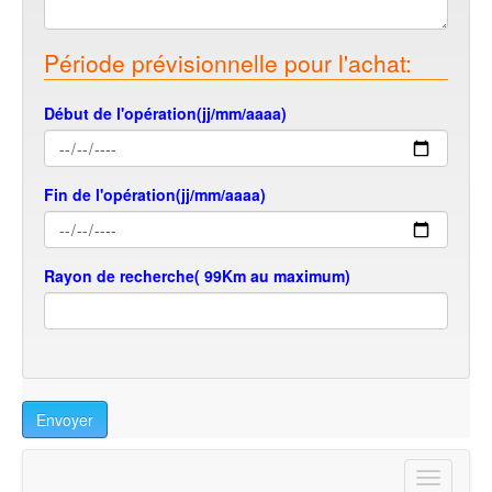
Période prévisionnelle pour l'achat:
Début de l'opération(jj/mm/aaaa)
Fin de l'opération(jj/mm/aaaa)
Rayon de recherche( 99Km au maximum)
Envoyer
Toggle