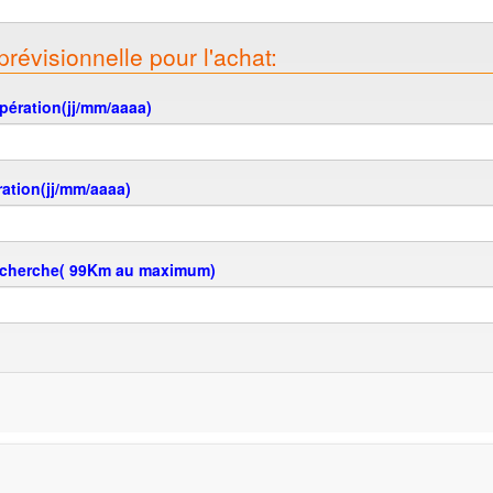
prévisionnelle pour l'achat:
pération(jj/mm/aaaa)
ration(jj/mm/aaaa)
echerche( 99Km au maximum)