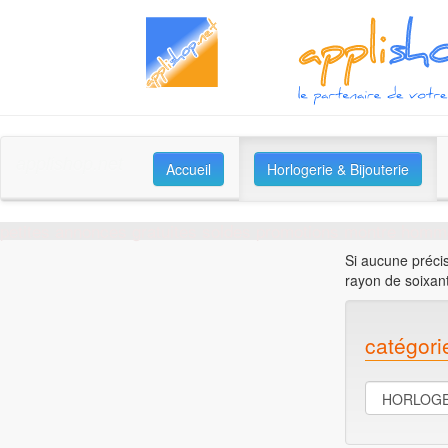
applishop.net
Accueil
Horlogerie & Bijouterie
petites annonces gratuites soldes promotions montre homm
Si aucune précis
rayon de soixan
catégori