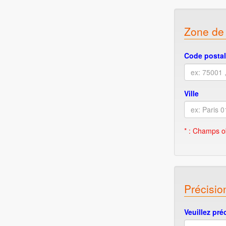
Zone de 
Code posta
Ville
* : Champs o
Précisio
Veuillez pré