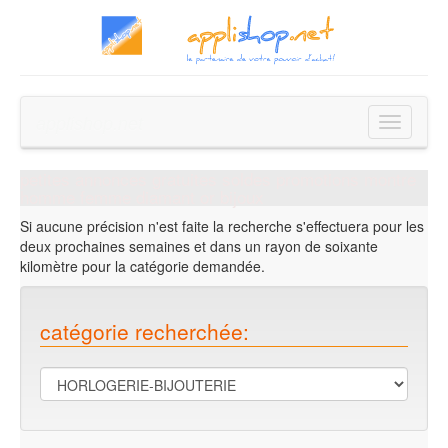
applishop.net
Toggle
navigatio
petites annonces gratuites soldes promotions montre
homme femme diamant or bijoux
Si aucune précision n'est faite la recherche s'effectuera pour les
deux prochaines semaines et dans un rayon de soixante
kilomètre pour la catégorie demandée.
catégorie recherchée: