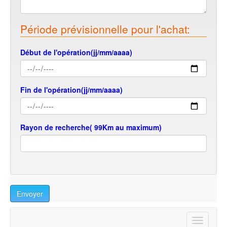
Période prévisionnelle pour l'achat:
Début de l'opération(jj/mm/aaaa)
Fin de l'opération(jj/mm/aaaa)
Rayon de recherche( 99Km au maximum)
Envoyer
Toggle